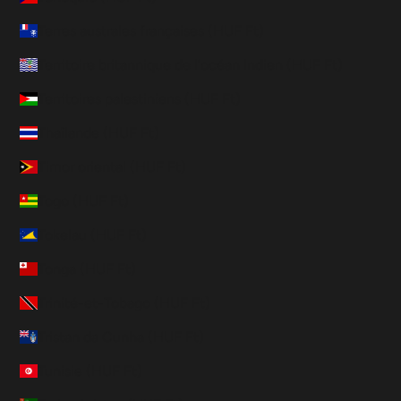
Terres australes françaises (HUF Ft)
Territoire britannique de l’océan Indien (HUF Ft)
Territoires palestiniens (HUF Ft)
Thaïlande (HUF Ft)
Timor oriental (HUF Ft)
Togo (HUF Ft)
Tokelau (HUF Ft)
Tonga (HUF Ft)
Trinité-et-Tobago (HUF Ft)
Tristan da Cunha (HUF Ft)
Tunisie (HUF Ft)