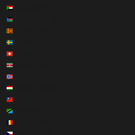
Soudan (HUF Ft)
Soudan du Sud (HUF Ft)
Sri Lanka (HUF Ft)
Suède (HUF Ft)
Suisse (HUF Ft)
Suriname (HUF Ft)
Svalbard et Jan Mayen (HUF Ft)
Tadjikistan (HUF Ft)
Taïwan (HUF Ft)
Tanzanie (HUF Ft)
Tchad (HUF Ft)
Tchéquie (HUF Ft)