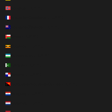
Norvège (HUF Ft)
Nouvelle-Calédonie (HUF Ft)
Nouvelle-Zélande (HUF Ft)
Oman (HUF Ft)
Ouganda (HUF Ft)
Ouzbékistan (HUF Ft)
Pakistan (HUF Ft)
Panama (HUF Ft)
Papouasie-Nouvelle-Guinée (HUF Ft)
Paraguay (HUF Ft)
Pays-Bas (HUF Ft)