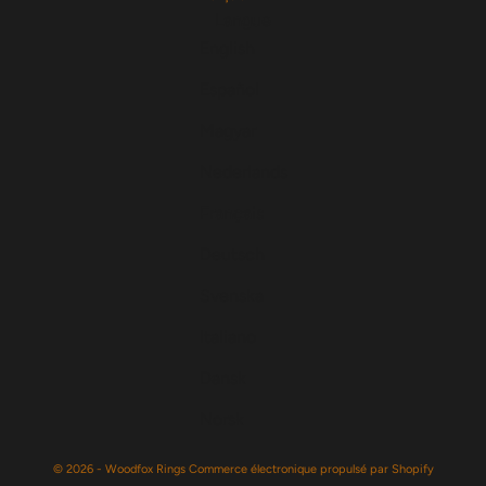
Langue
English
Español
Magyar
Nederlands
Français
Deutsch
Svenska
Italiano
Dansk
Norsk
© 2026 - Woodfox Rings
Commerce électronique propulsé par Shopify