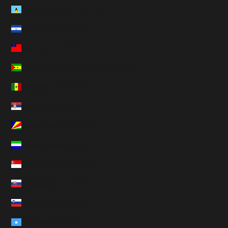
Sainte-Lucie (HUF Ft)
Salvador (HUF Ft)
Samoa (HUF Ft)
Sao Tomé-et-Principe (HUF Ft)
Sénégal (HUF Ft)
Serbie (HUF Ft)
Seychelles (HUF Ft)
Sierra Leone (HUF Ft)
Singapour (HUF Ft)
Slovaquie (HUF Ft)
Slovénie (HUF Ft)
Somalie (HUF Ft)