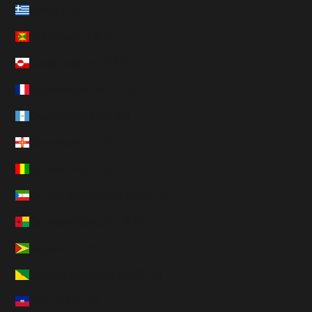
Grèce (HUF Ft)
Grenade (HUF Ft)
Groenland (HUF Ft)
Guadeloupe (HUF Ft)
Guatemala (HUF Ft)
Guernesey (HUF Ft)
Guinée (HUF Ft)
Guinée équatoriale (HUF Ft)
Guinée-Bissau (HUF Ft)
Guyana (HUF Ft)
Guyane française (HUF Ft)
Haïti (HUF Ft)