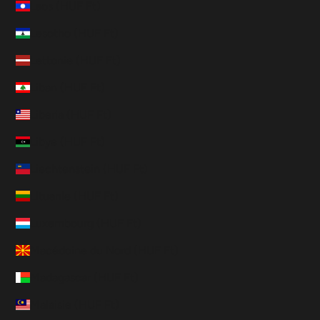
Laos (HUF Ft)
Lesotho (HUF Ft)
Lettonie (HUF Ft)
Liban (HUF Ft)
Liberia (HUF Ft)
Libye (HUF Ft)
Liechtenstein (HUF Ft)
Lituanie (HUF Ft)
Luxembourg (HUF Ft)
Macédoine du Nord (HUF Ft)
Madagascar (HUF Ft)
Malaisie (HUF Ft)