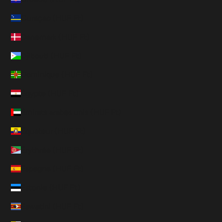
Curaçao (HUF Ft)
Danemark (HUF Ft)
Djibouti (HUF Ft)
Dominique (HUF Ft)
Égypte (HUF Ft)
Émirats arabes unis (HUF Ft)
Équateur (HUF Ft)
Érythrée (HUF Ft)
Espagne (HUF Ft)
Estonie (HUF Ft)
Eswatini (HUF Ft)