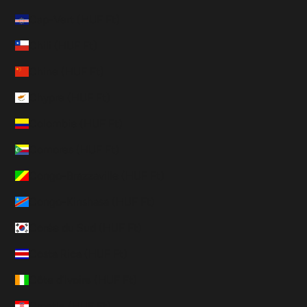
Cap-Vert (HUF Ft)
Chili (HUF Ft)
Chine (HUF Ft)
Chypre (HUF Ft)
Colombie (HUF Ft)
Comores (HUF Ft)
Congo-Brazzaville (HUF Ft)
Congo-Kinshasa (HUF Ft)
Corée du Sud (HUF Ft)
Costa Rica (HUF Ft)
Côte d’Ivoire (HUF Ft)
Croatie (HUF Ft)