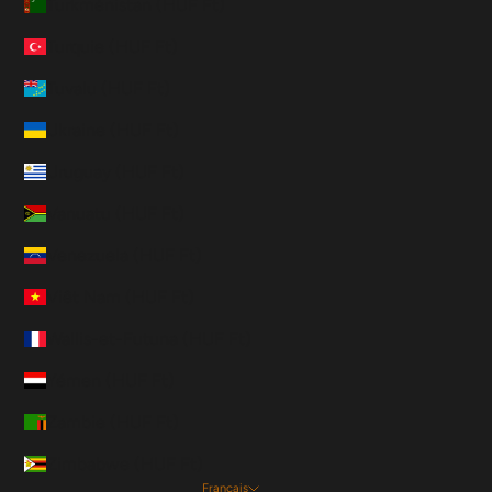
Turkménistan (HUF Ft)
Turquie (HUF Ft)
Tuvalu (HUF Ft)
Ukraine (HUF Ft)
Uruguay (HUF Ft)
Vanuatu (HUF Ft)
Venezuela (HUF Ft)
Viêt Nam (HUF Ft)
Wallis-et-Futuna (HUF Ft)
Yémen (HUF Ft)
Zambie (HUF Ft)
Zimbabwe (HUF Ft)
Français