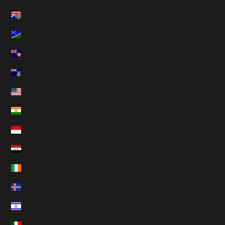
Îles Pitcairn (HUF Ft)
Îles Salomon (HUF Ft)
Îles Turques-et-Caïques (HUF Ft)
Îles Vierges britanniques (HUF Ft)
Îles mineures éloignées des États-Unis (HUF Ft)
Inde (HUF Ft)
Indonésie (HUF Ft)
Irak (HUF Ft)
Irlande (HUF Ft)
Islande (HUF Ft)
Israël (HUF Ft)