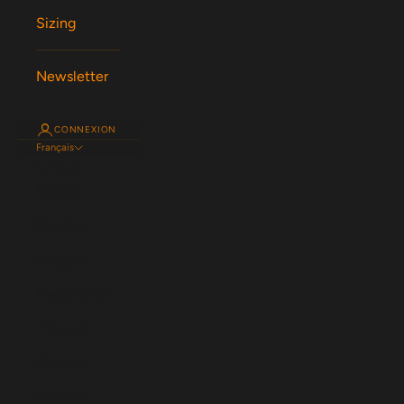
Sizing
Newsletter
CONNEXION
Français
Langue
English
Español
Magyar
Nederlands
Français
Deutsch
Svenska