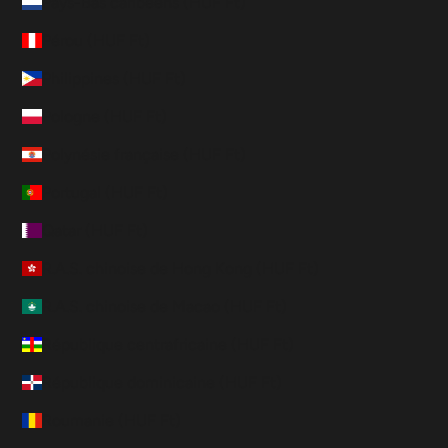
Pays-Bas caribéens (HUF Ft)
Pérou (HUF Ft)
Philippines (HUF Ft)
Pologne (HUF Ft)
Polynésie française (HUF Ft)
Portugal (HUF Ft)
Qatar (HUF Ft)
R.A.S. chinoise de Hong Kong (HUF Ft)
R.A.S. chinoise de Macao (HUF Ft)
République centrafricaine (HUF Ft)
République dominicaine (HUF Ft)
Roumanie (HUF Ft)