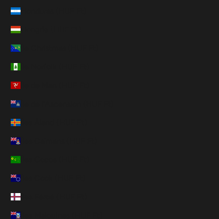
Honduras (HUF Ft)
Hongrie (HUF Ft)
Île Christmas (HUF Ft)
Île Norfolk (HUF Ft)
Île de Man (HUF Ft)
Île de l’Ascension (HUF Ft)
Îles Åland (HUF Ft)
Îles Caïmans (HUF Ft)
Îles Cocos (HUF Ft)
Îles Cook (HUF Ft)
Îles Féroé (HUF Ft)
Îles Malouines (HUF Ft)