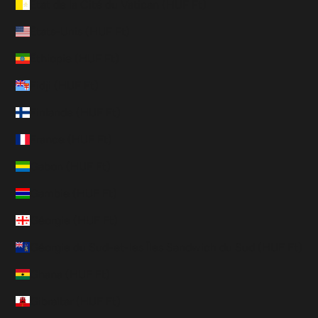
État de la Cité du Vatican (HUF Ft)
États-Unis (HUF Ft)
Éthiopie (HUF Ft)
Fidji (HUF Ft)
Finlande (HUF Ft)
France (HUF Ft)
Gabon (HUF Ft)
Gambie (HUF Ft)
Géorgie (HUF Ft)
Géorgie du Sud-et-les Îles Sandwich du Sud (HUF Ft)
Ghana (HUF Ft)
Gibraltar (HUF Ft)