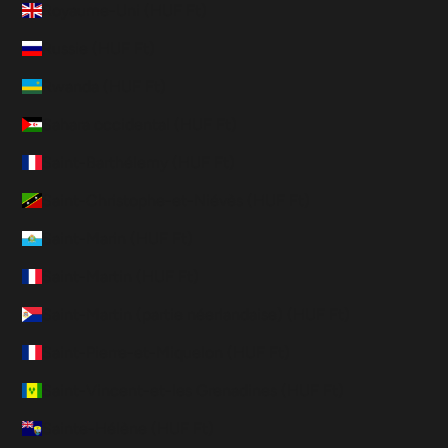
Royaume-Uni (HUF Ft)
Russie (HUF Ft)
Rwanda (HUF Ft)
Sahara occidental (HUF Ft)
Saint-Barthélemy (HUF Ft)
Saint-Christophe-et-Niévès (HUF Ft)
Saint-Marin (HUF Ft)
Saint-Martin (HUF Ft)
Saint-Martin (partie néerlandaise) (HUF Ft)
Saint-Pierre-et-Miquelon (HUF Ft)
Saint-Vincent-et-les Grenadines (HUF Ft)
Sainte-Hélène (HUF Ft)