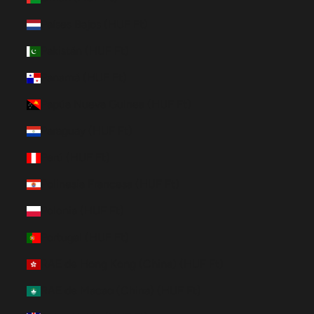
Países Bajos (HUF Ft)
Pakistán (HUF Ft)
Panamá (HUF Ft)
Papúa Nueva Guinea (HUF Ft)
Paraguay (HUF Ft)
Perú (HUF Ft)
Polinesia Francesa (HUF Ft)
Polonia (HUF Ft)
Portugal (HUF Ft)
RAE de Hong Kong (China) (HUF Ft)
RAE de Macao (China) (HUF Ft)