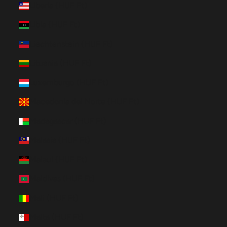
Liberia (HUF Ft)
Libia (HUF Ft)
Liechtenstein (HUF Ft)
Lituania (HUF Ft)
Luxemburgo (HUF Ft)
Macedonia del Norte (HUF Ft)
Madagascar (HUF Ft)
Malasia (HUF Ft)
Malaui (HUF Ft)
Maldivas (HUF Ft)
Mali (HUF Ft)
Malta (HUF Ft)