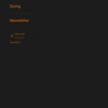
Sizing
Newsletter
INICIAR
SESIÓN
Español
Idioma
English
Español
Magyar
Nederlands
Français
Deutsch