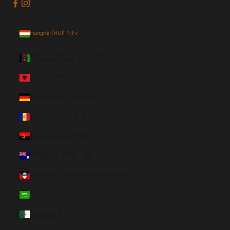
Hungría (HUF Ft)
País
Afganistán (HUF Ft)
Albania (HUF Ft)
Alemania (HUF Ft)
Andorra (HUF Ft)
Angola (HUF Ft)
Anguila (HUF Ft)
Antigua y Barbuda (HUF Ft)
Arabia Saudí (HUF Ft)
Argelia (HUF Ft)