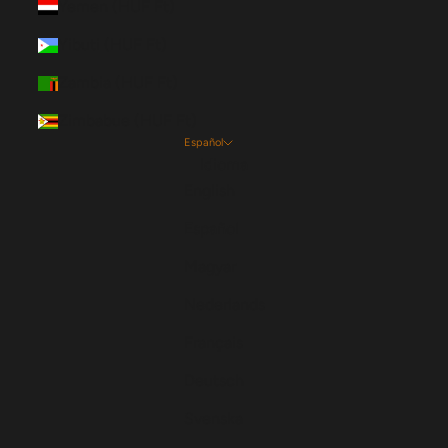
Yemen (HUF Ft)
Yibuti (HUF Ft)
Zambia (HUF Ft)
Zimbabue (HUF Ft)
Español
Idioma
English
Español
Magyar
Nederlands
Français
Deutsch
Svenska