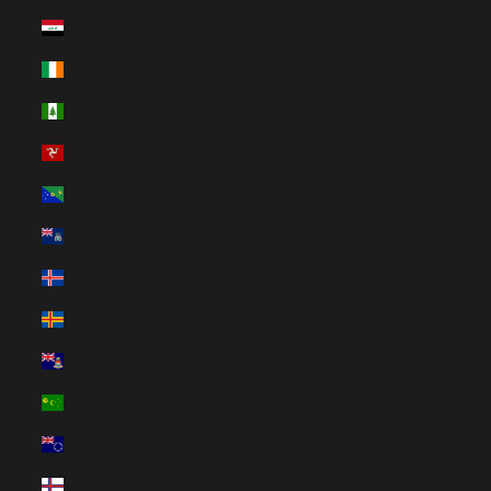
Irak (HUF Ft)
Irlanda (HUF Ft)
Isla Norfolk (HUF Ft)
Isla de Man (HUF Ft)
Isla de Navidad (HUF Ft)
Isla de la Ascensión (HUF Ft)
Islandia (HUF Ft)
Islas Aland (HUF Ft)
Islas Caimán (HUF Ft)
Islas Cocos (HUF Ft)
Islas Cook (HUF Ft)
Islas Feroe (HUF Ft)