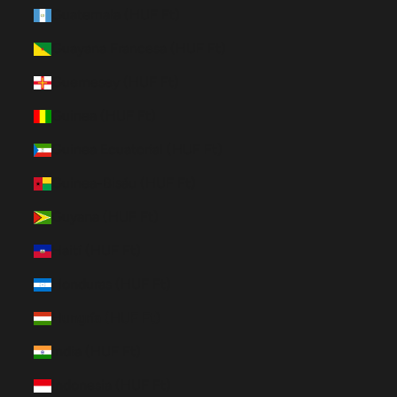
Guatemala (HUF Ft)
Guayana Francesa (HUF Ft)
Guernesey (HUF Ft)
Guinea (HUF Ft)
Guinea Ecuatorial (HUF Ft)
Guinea-Bisáu (HUF Ft)
Guyana (HUF Ft)
Haití (HUF Ft)
Honduras (HUF Ft)
Hungría (HUF Ft)
India (HUF Ft)
Indonesia (HUF Ft)