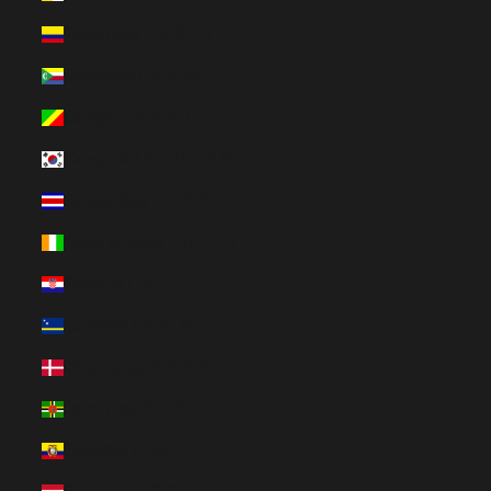
Colombia (HUF Ft)
Comoras (HUF Ft)
Congo (HUF Ft)
Corea del Sur (HUF Ft)
Costa Rica (HUF Ft)
Côte d’Ivoire (HUF Ft)
Croacia (HUF Ft)
Curazao (HUF Ft)
Dinamarca (HUF Ft)
Dominica (HUF Ft)
Ecuador (HUF Ft)