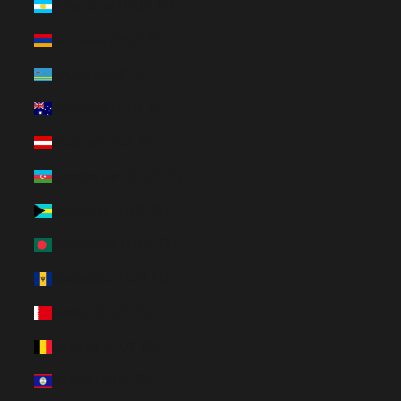
Argentina (HUF Ft)
Armenia (HUF Ft)
Aruba (HUF Ft)
Australia (HUF Ft)
Austria (HUF Ft)
Azerbaiyán (HUF Ft)
Bahamas (HUF Ft)
Bangladés (HUF Ft)
Barbados (HUF Ft)
Baréin (HUF Ft)
Bélgica (HUF Ft)
Belice (HUF Ft)