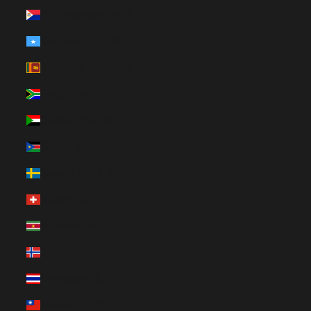
Sint Maarten (HUF Ft)
Somalia (HUF Ft)
Sri Lanka (HUF Ft)
Sudáfrica (HUF Ft)
Sudán (HUF Ft)
Sudán del Sur (HUF Ft)
Suecia (HUF Ft)
Suiza (HUF Ft)
Surinam (HUF Ft)
Svalbard y Jan Mayen (HUF Ft)
Tailandia (HUF Ft)
Taiwán (HUF Ft)