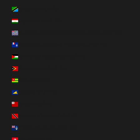
Tanzania (HUF Ft)
Tayikistán (HUF Ft)
Territorio Británico del Océano Índico (HUF Ft)
Territorios Australes Franceses (HUF Ft)
Territorios Palestinos (HUF Ft)
Timor-Leste (HUF Ft)
Togo (HUF Ft)
Tokelau (HUF Ft)
Tonga (HUF Ft)
Trinidad y Tobago (HUF Ft)
Tristán de Acuña (HUF Ft)
Túnez (HUF Ft)