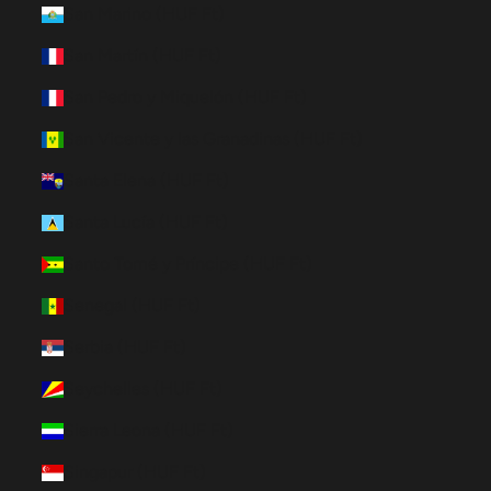
San Marino (HUF Ft)
San Martín (HUF Ft)
San Pedro y Miquelón (HUF Ft)
San Vicente y las Granadinas (HUF Ft)
Santa Elena (HUF Ft)
Santa Lucía (HUF Ft)
Santo Tomé y Príncipe (HUF Ft)
Senegal (HUF Ft)
Serbia (HUF Ft)
Seychelles (HUF Ft)
Sierra Leona (HUF Ft)
Singapur (HUF Ft)