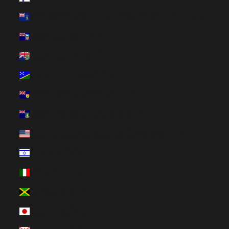
Islas Georgia del Sur y Sandwich del Sur (HUF Ft)
Islas Malvinas (HUF Ft)
Islas Pitcairn (HUF Ft)
Islas Salomón (HUF Ft)
Islas Turcas y Caicos (HUF Ft)
Islas Vírgenes Británicas (HUF Ft)
Islas menores alejadas de EE. UU. (HUF Ft)
Israel (HUF Ft)
Italia (HUF Ft)
Jamaica (HUF Ft)
Japón (HUF Ft)