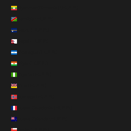
Myanmar (Birmania) (HUF Ft)
Namibia (HUF Ft)
Nauru (HUF Ft)
Nepal (HUF Ft)
Nicaragua (HUF Ft)
Níger (HUF Ft)
Nigeria (HUF Ft)
Niue (HUF Ft)
Noruega (HUF Ft)
Nueva Caledonia (HUF Ft)
Nueva Zelanda (HUF Ft)
Omán (HUF Ft)