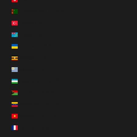
Turkmenistán (HUF Ft)
Turquía (HUF Ft)
Tuvalu (HUF Ft)
Ucrania (HUF Ft)
Uganda (HUF Ft)
Uruguay (HUF Ft)
Uzbekistán (HUF Ft)
Vanuatu (HUF Ft)
Venezuela (HUF Ft)
Vietnam (HUF Ft)
Wallis y Futuna (HUF Ft)