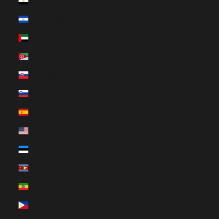
Egipto (HUF Ft)
El Salvador (HUF Ft)
Emiratos Árabes Unidos (HUF Ft)
Eritrea (HUF Ft)
Eslovaquia (HUF Ft)
Eslovenia (HUF Ft)
España (HUF Ft)
Estados Unidos (HUF Ft)
Estonia (HUF Ft)
Esuatini (HUF Ft)
Etiopía (HUF Ft)
Filipinas (HUF Ft)