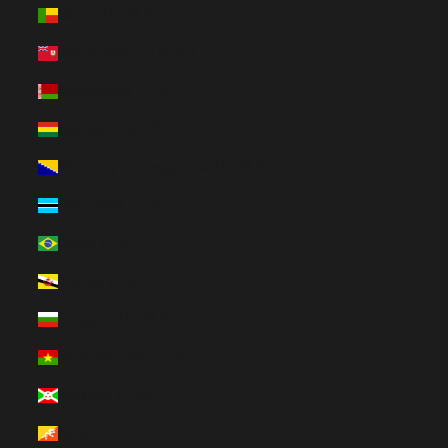
Benín (HUF Ft)
Bermudas (HUF Ft)
Bielorrusia (HUF Ft)
Bolivia (HUF Ft)
Bosnia y Herzegovina (HUF Ft)
Botsuana (HUF Ft)
Brasil (HUF Ft)
Brunéi (HUF Ft)
Bulgaria (HUF Ft)
Burkina Faso (HUF Ft)
Burundi (HUF Ft)
Bután (HUF Ft)