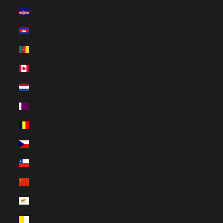
Cabo Verde (HUF Ft)
Camboya (HUF Ft)
Camerún (HUF Ft)
Canadá (HUF Ft)
Caribe neerlandés (HUF Ft)
Catar (HUF Ft)
Chad (HUF Ft)
Chequia (HUF Ft)
Chile (HUF Ft)
China (HUF Ft)
Chipre (HUF Ft)
Ciudad del Vaticano (HUF Ft)