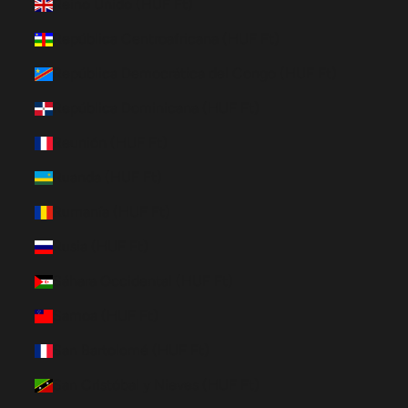
Reino Unido (HUF Ft)
República Centroafricana (HUF Ft)
República Democrática del Congo (HUF Ft)
República Dominicana (HUF Ft)
Reunión (HUF Ft)
Ruanda (HUF Ft)
Rumanía (HUF Ft)
Rusia (HUF Ft)
Sáhara Occidental (HUF Ft)
Samoa (HUF Ft)
San Bartolomé (HUF Ft)
San Cristóbal y Nieves (HUF Ft)