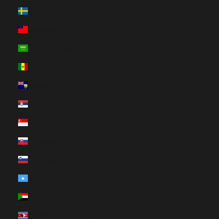
Svédország (HUF Ft)
Szamoa (HUF Ft)
Szaúd-Arábia (HUF Ft)
Szenegál (HUF Ft)
Szent Ilona (HUF Ft)
Szerbia (HUF Ft)
Szingapúr (HUF Ft)
Szlovákia (HUF Ft)
Szlovénia (HUF Ft)
Szomália (HUF Ft)
Szudán (HUF Ft)
Szváziföld (HUF Ft)