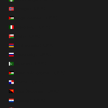
Norvégia (HUF Ft)
Nyugat-Szahara (HUF Ft)
Olaszország (HUF Ft)
Omán (HUF Ft)
Örményország (HUF Ft)
Oroszország (HUF Ft)
Pakisztán (HUF Ft)
Palesztin Autonómia (HUF Ft)
Panama (HUF Ft)
Pápua Új-Guinea (HUF Ft)
Paraguay (HUF Ft)