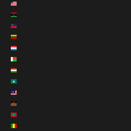
Libéria (HUF Ft)
Líbia (HUF Ft)
Liechtenstein (HUF Ft)
Litvánia (HUF Ft)
Luxemburg (HUF Ft)
Madagaszkár (HUF Ft)
Magyarország (HUF Ft)
Makaó KKT (HUF Ft)
Malajzia (HUF Ft)
Malawi (HUF Ft)
Maldív-szigetek (HUF Ft)
Mali (HUF Ft)