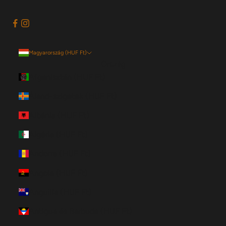
Magyarország (HUF Ft)
Ország
Afganisztán (HUF Ft)
Åland-szigetek (HUF Ft)
Albánia (HUF Ft)
Algéria (HUF Ft)
Andorra (HUF Ft)
Angola (HUF Ft)
Anguilla (HUF Ft)
Antigua és Barbuda (HUF Ft)