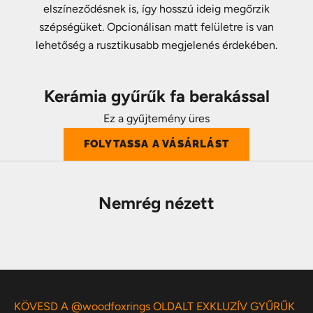
elszíneződésnek is, így hosszú ideig megőrzik
szépségüket. Opcionálisan matt felületre is van
lehetőség a rusztikusabb megjelenés érdekében.
Kerámia gyűrűk fa berakással
Ez a gyűjtemény üres
FOLYTASSA A VÁSÁRLÁST
Nemrég nézett
KÖVESD A @woodfoxrings OLDALT EXKLUZÍV GYŰRŰK