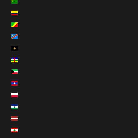
Kókusz (Keeling)-szigetek (HUF Ft)
Kolumbia (HUF Ft)
Kongó – Brazzaville (HUF Ft)
Kongó – Kinshasa (HUF Ft)
Koszovó (HUF Ft)
Közép-afrikai Köztársaság (HUF Ft)
Kuvait (HUF Ft)
Laosz (HUF Ft)
Lengyelország (HUF Ft)
Lesotho (HUF Ft)
Lettország (HUF Ft)
Libanon (HUF Ft)