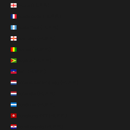
Grúzia (HUF Ft)
Guadeloupe (HUF Ft)
Guatemala (HUF Ft)
Guernsey (HUF Ft)
Guinea (HUF Ft)
Guyana (HUF Ft)
Haiti (HUF Ft)
Holland Karib-térség (HUF Ft)
Hollandia (HUF Ft)
Honduras (HUF Ft)
Hongkong KKT (HUF Ft)
Horvátország (HUF Ft)