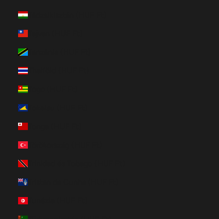
Tádzsikisztán (HUF Ft)
Tajvan (HUF Ft)
Tanzánia (HUF Ft)
Thaiföld (HUF Ft)
Togo (HUF Ft)
Tokelau (HUF Ft)
Tonga (HUF Ft)
Törökország (HUF Ft)
Trinidad és Tobago (HUF Ft)
Tristan da Cunha (HUF Ft)
Tunézia (HUF Ft)