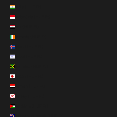
India (HUF Ft)
Indonézia (HUF Ft)
Irak (HUF Ft)
Írország (HUF Ft)
Izland (HUF Ft)
Izrael (HUF Ft)
Jamaica (HUF Ft)
Japán (HUF Ft)
Jemen (HUF Ft)
Jersey (HUF Ft)
Jordánia (HUF Ft)
Kajmán-szigetek (HUF Ft)