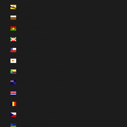
Brunei (HUF Ft)
Bulgária (HUF Ft)
Burkina Faso (HUF Ft)
Burundi (HUF Ft)
Chile (HUF Ft)
Ciprus (HUF Ft)
Comore-szigetek (HUF Ft)
Cook-szigetek (HUF Ft)
Costa Rica (HUF Ft)
Csád (HUF Ft)
Csehország (HUF Ft)
Curaçao (HUF Ft)