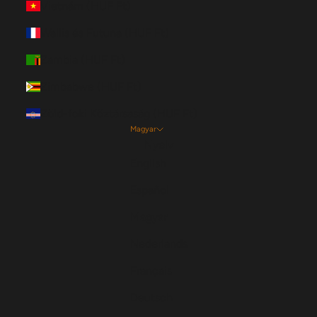
Vietnám (HUF Ft)
Wallis és Futuna (HUF Ft)
Zambia (HUF Ft)
Zimbabwe (HUF Ft)
Zöld-foki Köztársaság (HUF Ft)
Magyar
Nyelv
English
Español
Magyar
Nederlands
Français
Deutsch