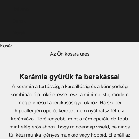
Italiano
Dansk
Norsk
Kosár
Az Ön kosara üres
Kerámia gyűrűk fa berakással
A kerámia a tartósság, a karcállóság és a könnyedség
kombinációja tökéletessé teszi a minimalista, modern
megjelenésű faberakásos gyűrűkhöz. Ha szuper
hipoallergén opciót keresel, nem nyúlhatsz félre a
kerámiával. Törékenyebb, mint a fém opciók, de több
mint elég erős ahhoz, hogy mindennap viseld, ha nincs
túl kézi munka igényes munkád vagy hobbid. Ellenáll az