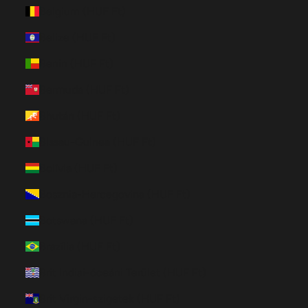
Belgium (HUF Ft)
Belize (HUF Ft)
Benin (HUF Ft)
Bermuda (HUF Ft)
Bhután (HUF Ft)
Bissau-Guinea (HUF Ft)
Bolívia (HUF Ft)
Bosznia-Hercegovina (HUF Ft)
Botswana (HUF Ft)
Brazília (HUF Ft)
Brit Indiai-óceáni Terület (HUF Ft)
Brit Virgin-szigetek (HUF Ft)