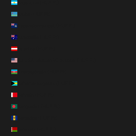
Argentína (HUF Ft)
Aruba (HUF Ft)
Ascension-sziget (HUF Ft)
Ausztrália (HUF Ft)
Ausztria (HUF Ft)
Az USA lakatlan külbirtokai (HUF Ft)
Azerbajdzsán (HUF Ft)
Bahama-szigetek (HUF Ft)
Bahrein (HUF Ft)
Banglades (HUF Ft)
Barbados (HUF Ft)
Belarusz (HUF Ft)