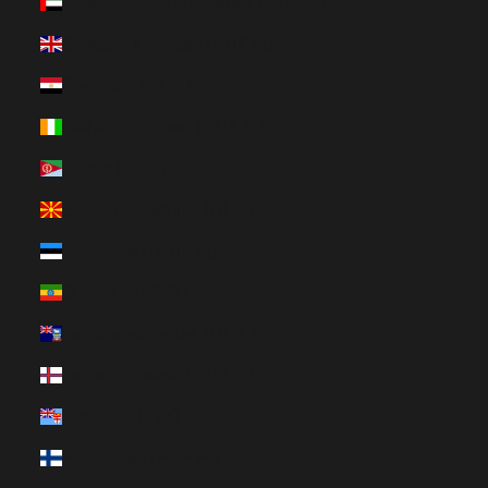
Egyesült Arab Emírségek (HUF Ft)
Egyesült Királyság (HUF Ft)
Egyiptom (HUF Ft)
Elefántcsontpart (HUF Ft)
Eritrea (HUF Ft)
Észak-Macedónia (HUF Ft)
Észtország (HUF Ft)
Etiópia (HUF Ft)
Falkland-szigetek (HUF Ft)
Feröer szigetek (HUF Ft)
Fidzsi (HUF Ft)
Finnország (HUF Ft)