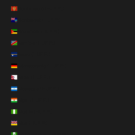
Montenegró (HUF Ft)
Montserrat (HUF Ft)
Mozambik (HUF Ft)
Namíbia (HUF Ft)
Nauru (HUF Ft)
Németország (HUF Ft)
Nepál (HUF Ft)
Nicaragua (HUF Ft)
Niger (HUF Ft)
Nigéria (HUF Ft)
Niue (HUF Ft)
Norfolk-sziget (HUF Ft)