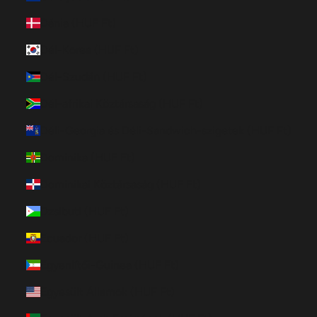
Dánia (HUF Ft)
Dél-Korea (HUF Ft)
Dél-Szudán (HUF Ft)
Dél-afrikai Köztársaság (HUF Ft)
Déli-Georgia és Déli-Sandwich-szigetek (HUF Ft)
Dominika (HUF Ft)
Dominikai Köztársaság (HUF Ft)
Dzsibuti (HUF Ft)
Ecuador (HUF Ft)
Egyenlítői-Guinea (HUF Ft)
Egyesült Államok (HUF Ft)