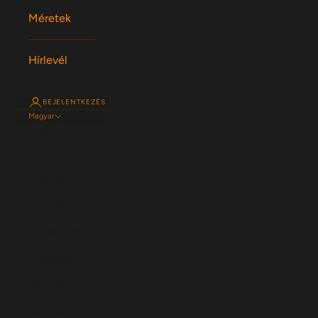
Méretek
Hírlevél
BEJELENTKEZÉS
Magyar
Nyelv
English
Español
Magyar
Nederlands
Français
Deutsch
Svenska