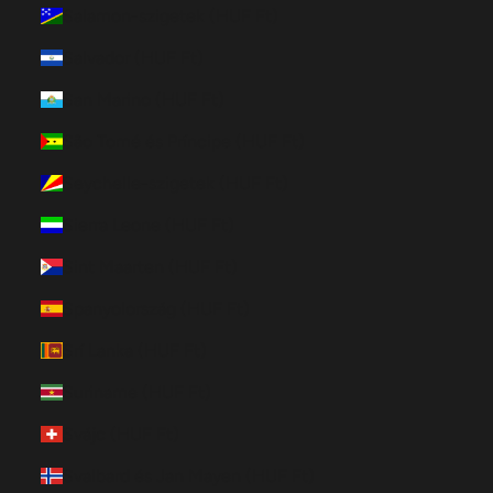
Salamon-szigetek (HUF Ft)
Salvador (HUF Ft)
San Marino (HUF Ft)
São Tomé és Príncipe (HUF Ft)
Seychelle-szigetek (HUF Ft)
Sierra Leone (HUF Ft)
Sint Maarten (HUF Ft)
Spanyolország (HUF Ft)
Srí Lanka (HUF Ft)
Suriname (HUF Ft)
Svájc (HUF Ft)
Svalbard és Jan Mayen (HUF Ft)