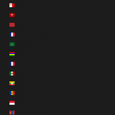
Málta (HUF Ft)
Man-sziget (HUF Ft)
Marokkó (HUF Ft)
Martinique (HUF Ft)
Mauritánia (HUF Ft)
Mauritius (HUF Ft)
Mayotte (HUF Ft)
Mexikó (HUF Ft)
Mianmar (HUF Ft)
Moldova (HUF Ft)
Monaco (HUF Ft)
Mongólia (HUF Ft)