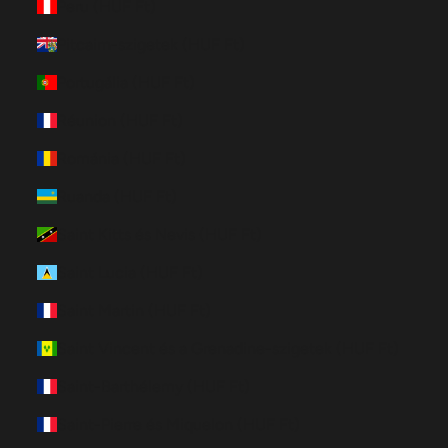
Peru (HUF Ft)
Pitcairn-szigetek (HUF Ft)
Portugália (HUF Ft)
Réunion (HUF Ft)
Románia (HUF Ft)
Ruanda (HUF Ft)
Saint Kitts és Nevis (HUF Ft)
Saint Lucia (HUF Ft)
Saint Martin (HUF Ft)
Saint Vincent és a Grenadine-szigetek (HUF Ft)
Saint-Barthélemy (HUF Ft)
Saint-Pierre és Miquelon (HUF Ft)