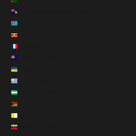
Türkmenisztán (HUF Ft)
Turks- és Caicos-szigetek (HUF Ft)
Tuvalu (HUF Ft)
Uganda (HUF Ft)
Új-Kaledónia (HUF Ft)
Új-Zéland (HUF Ft)
Ukrajna (HUF Ft)
Uruguay (HUF Ft)
Üzbegisztán (HUF Ft)
Vanuatu (HUF Ft)
Vatikán (HUF Ft)
Venezuela (HUF Ft)