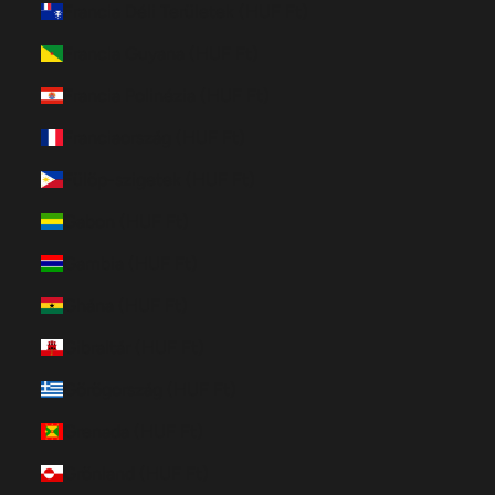
Francia Déli Területek (HUF Ft)
Francia Guyana (HUF Ft)
Francia Polinézia (HUF Ft)
Franciaország (HUF Ft)
Fülöp-szigetek (HUF Ft)
Gabon (HUF Ft)
Gambia (HUF Ft)
Ghána (HUF Ft)
Gibraltár (HUF Ft)
Görögország (HUF Ft)
Grenada (HUF Ft)
Grönland (HUF Ft)