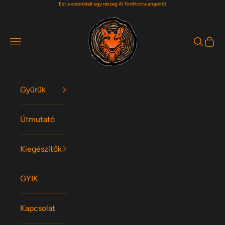
Ezt a weboldalt egy részeg AI fordította angolról.
Ugrás a tartalomra
Woodfox Rings
Navigációs menü
Keresés
Kosár
Gyűrűk
Útmutató
Kiegészítők
GYIK
Kapcsolat