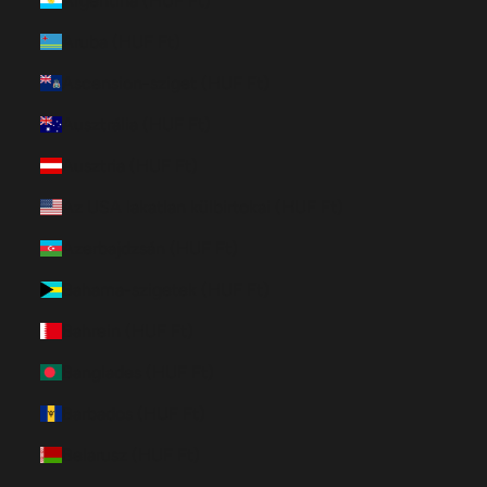
Argentína (HUF Ft)
Aruba (HUF Ft)
Ascension-sziget (HUF Ft)
Ausztrália (HUF Ft)
Ausztria (HUF Ft)
Az USA lakatlan külbirtokai (HUF Ft)
Azerbajdzsán (HUF Ft)
Bahama-szigetek (HUF Ft)
Bahrein (HUF Ft)
Banglades (HUF Ft)
Barbados (HUF Ft)
Belarusz (HUF Ft)