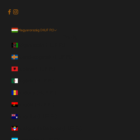
Magyarország (HUF Ft)
Ország
Afganisztán (HUF Ft)
Åland-szigetek (HUF Ft)
Albánia (HUF Ft)
Algéria (HUF Ft)
Andorra (HUF Ft)
Angola (HUF Ft)
Anguilla (HUF Ft)
Antigua és Barbuda (HUF Ft)