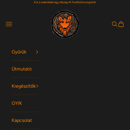
Ezt a weboldalt egy részeg AI fordította angolról.
Ugrás a tartalomra
Woodfox Rings
Navigációs menü
Keresés
Kosár
Gyűrűk
Útmutató
Kiegészítők
GYIK
Kapcsolat