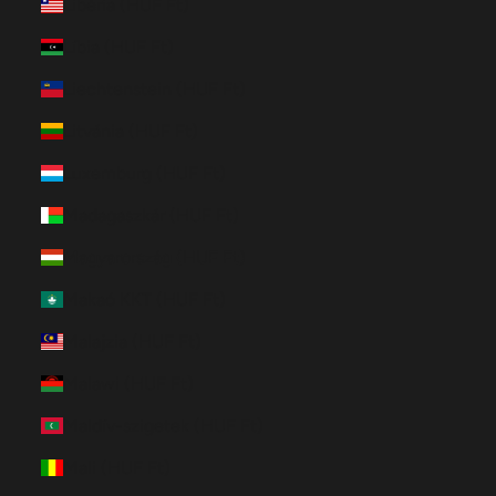
Libéria (HUF Ft)
Líbia (HUF Ft)
Liechtenstein (HUF Ft)
Litvánia (HUF Ft)
Luxemburg (HUF Ft)
Madagaszkár (HUF Ft)
Magyarország (HUF Ft)
Makaó KKT (HUF Ft)
Malajzia (HUF Ft)
Malawi (HUF Ft)
Maldív-szigetek (HUF Ft)
Mali (HUF Ft)