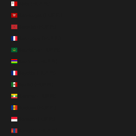
Málta (HUF Ft)
Man-sziget (HUF Ft)
Marokkó (HUF Ft)
Martinique (HUF Ft)
Mauritánia (HUF Ft)
Mauritius (HUF Ft)
Mayotte (HUF Ft)
Mexikó (HUF Ft)
Mianmar (HUF Ft)
Moldova (HUF Ft)
Monaco (HUF Ft)
Mongólia (HUF Ft)