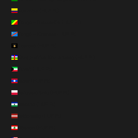
Kolumbia (HUF Ft)
Kongó – Brazzaville (HUF Ft)
Kongó – Kinshasa (HUF Ft)
Koszovó (HUF Ft)
Közép-afrikai Köztársaság (HUF Ft)
Kuvait (HUF Ft)
Laosz (HUF Ft)
Lengyelország (HUF Ft)
Lesotho (HUF Ft)
Lettország (HUF Ft)
Libanon (HUF Ft)