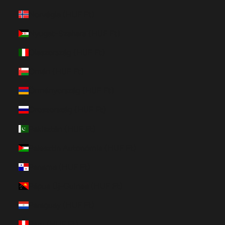
Norvégia (HUF Ft)
Nyugat-Szahara (HUF Ft)
Olaszország (HUF Ft)
Omán (HUF Ft)
Örményország (HUF Ft)
Oroszország (HUF Ft)
Pakisztán (HUF Ft)
Palesztin Autonómia (HUF Ft)
Panama (HUF Ft)
Pápua Új-Guinea (HUF Ft)
Paraguay (HUF Ft)
Peru (HUF Ft)