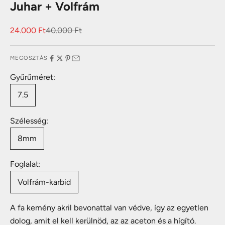
Juhar + Volfrám
Akciós ár
Normál ár
24.000 Ft
40.000 Ft
MEGOSZTÁS
Gyűrűméret:
7.5
Szélesség:
8mm
Foglalat:
Volfrám-karbid
A fa kemény akril bevonattal van védve, így az egyetlen
dolog, amit el kell kerülnöd, az az aceton és a hígító.