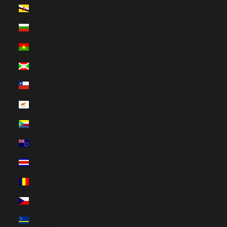
Brunei (HUF Ft)
Bulgária (HUF Ft)
Burkina Faso (HUF Ft)
Burundi (HUF Ft)
Chile (HUF Ft)
Ciprus (HUF Ft)
Comore-szigetek (HUF Ft)
Cook-szigetek (HUF Ft)
Costa Rica (HUF Ft)
Csád (HUF Ft)
Csehország (HUF Ft)
Curaçao (HUF Ft)