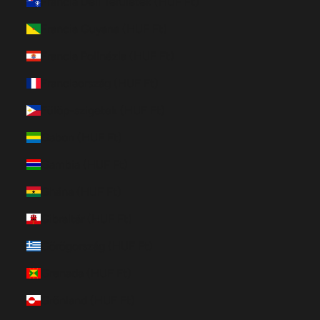
Francia Déli Területek (HUF Ft)
Francia Guyana (HUF Ft)
Francia Polinézia (HUF Ft)
Franciaország (HUF Ft)
Fülöp-szigetek (HUF Ft)
Gabon (HUF Ft)
Gambia (HUF Ft)
Ghána (HUF Ft)
Gibraltár (HUF Ft)
Görögország (HUF Ft)
Grenada (HUF Ft)
Grönland (HUF Ft)