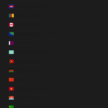
Kambodzsa (HUF Ft)
Kamerun (HUF Ft)
Kanada (HUF Ft)
Karácsony-sziget (HUF Ft)
Katar (HUF Ft)
Kazahsztán (HUF Ft)
Kelet-Timor (HUF Ft)
Kenya (HUF Ft)
Kína (HUF Ft)
Kirgizisztán (HUF Ft)
Kiribati (HUF Ft)
Kókusz (Keeling)-szigetek (HUF Ft)