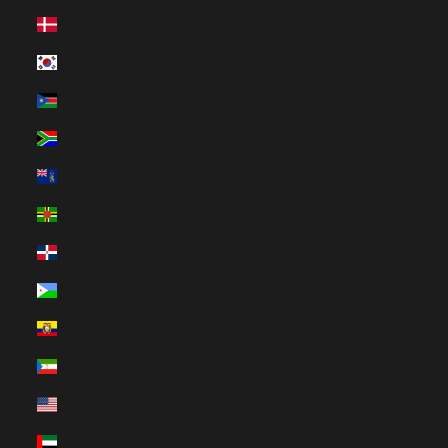
Dánia (HUF Ft)
Dél-Korea (HUF Ft)
Dél-Szudán (HUF Ft)
Dél-afrikai Köztársaság (HUF Ft)
Déli-Georgia és Déli-Sandwich-szigetek (HUF Ft)
Dominika (HUF Ft)
Dominikai Köztársaság (HUF Ft)
Dzsibuti (HUF Ft)
Ecuador (HUF Ft)
Egyenlítői-Guinea (HUF Ft)
Egyesült Államok (HUF Ft)
Egyesült Arab Emírségek (HUF Ft)