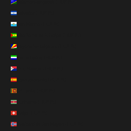
Salamon-szigetek (HUF Ft)
Salvador (HUF Ft)
San Marino (HUF Ft)
São Tomé és Príncipe (HUF Ft)
Seychelle-szigetek (HUF Ft)
Sierra Leone (HUF Ft)
Sint Maarten (HUF Ft)
Spanyolország (HUF Ft)
Srí Lanka (HUF Ft)
Suriname (HUF Ft)
Svájc (HUF Ft)
Svalbard és Jan Mayen (HUF Ft)