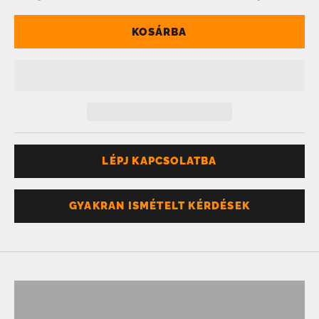
KOSÁRBA
LÉPJ KAPCSOLATBA
GYAKRAN ISMÉTELT KÉRDÉSEK
Nem tudod a méreted?
Szerezz egy ilyet
GYŰRŰMÉRET MEGHATÁROZÓ