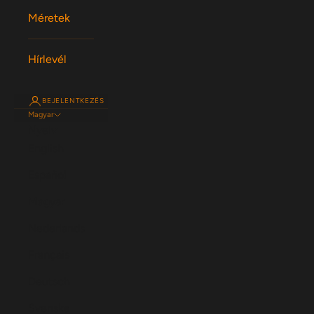
Méretek
Hírlevél
BEJELENTKEZÉS
Magyar
Nyelv
English
Español
Magyar
Nederlands
Français
Deutsch
Svenska