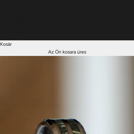
Italiano
Dansk
Norsk
Kosár
Az Ön kosara üres