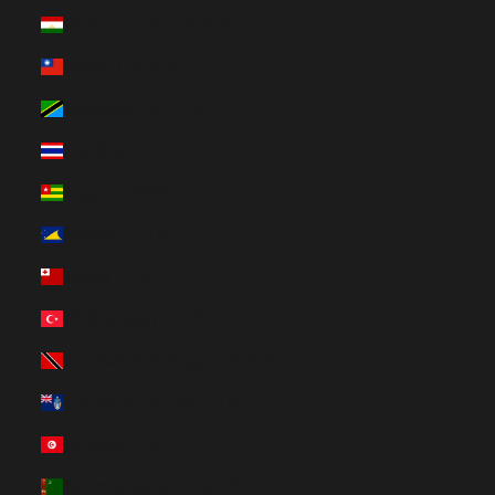
Tádzsikisztán (HUF Ft)
Tajvan (HUF Ft)
Tanzánia (HUF Ft)
Thaiföld (HUF Ft)
Togo (HUF Ft)
Tokelau (HUF Ft)
Tonga (HUF Ft)
Törökország (HUF Ft)
Trinidad és Tobago (HUF Ft)
Tristan da Cunha (HUF Ft)
Tunézia (HUF Ft)
Türkmenisztán (HUF Ft)