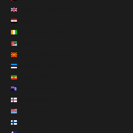
Egyesült Királyság (HUF Ft)
Egyiptom (HUF Ft)
Elefántcsontpart (HUF Ft)
Eritrea (HUF Ft)
Észak-Macedónia (HUF Ft)
Észtország (HUF Ft)
Etiópia (HUF Ft)
Falkland-szigetek (HUF Ft)
Feröer szigetek (HUF Ft)
Fidzsi (HUF Ft)
Finnország (HUF Ft)