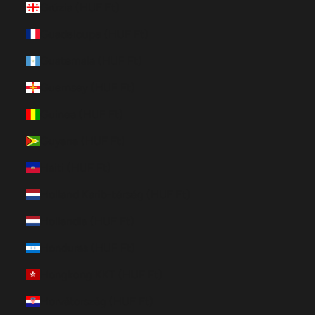
Grúzia (HUF Ft)
Guadeloupe (HUF Ft)
Guatemala (HUF Ft)
Guernsey (HUF Ft)
Guinea (HUF Ft)
Guyana (HUF Ft)
Haiti (HUF Ft)
Holland Karib-térség (HUF Ft)
Hollandia (HUF Ft)
Honduras (HUF Ft)
Hongkong KKT (HUF Ft)
Horvátország (HUF Ft)