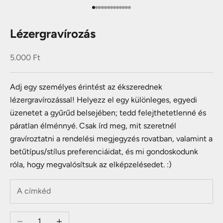
Menj az elemhez 1
Menj az elemhez 2
Menj az elemhez 3
Menj az elemhez 4
Menj az elemhez 5
Menj az elemhez 6
Menj az elemhez 7
Menj az elemhez 8
Menj az elemhez 9
Menj az elemhez 10
Menj az elemhez 11
Menj az elemhez 12
Menj az elemhez 13
Lézergravírozás
Akciós ár
5.000 Ft
Adj egy személyes érintést az ékszerednek
lézergravírozással! Helyezz el egy különleges, egyedi
üzenetet a gyűrűd belsejében; tedd felejthetetlenné és
páratlan élménnyé. Csak írd meg, mit szeretnél
gravíroztatni a rendelési megjegyzés rovatban, valamint a
betűtípus/stílus preferenciáidat, és mi gondoskodunk
róla, hogy megvalósítsuk az elképzelésedet. :)
Csökkentse a mennyiséget
Növelje a mennyiséget