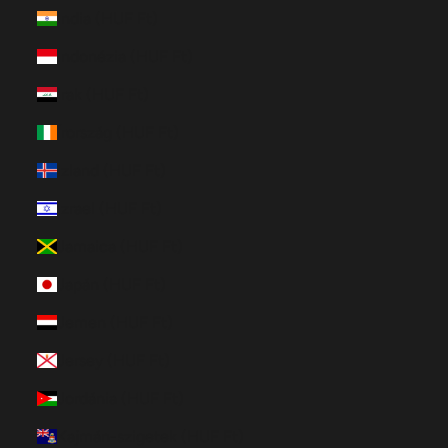
India (HUF Ft)
Indonézia (HUF Ft)
Irak (HUF Ft)
Írország (HUF Ft)
Izland (HUF Ft)
Izrael (HUF Ft)
Jamaica (HUF Ft)
Japán (HUF Ft)
Jemen (HUF Ft)
Jersey (HUF Ft)
Jordánia (HUF Ft)
Kajmán-szigetek (HUF Ft)