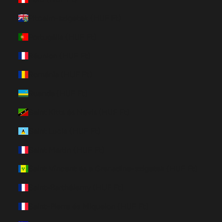
Pitcairn-szigetek (HUF Ft)
Portugália (HUF Ft)
Réunion (HUF Ft)
Románia (HUF Ft)
Ruanda (HUF Ft)
Saint Kitts és Nevis (HUF Ft)
Saint Lucia (HUF Ft)
Saint Martin (HUF Ft)
Saint Vincent és a Grenadine-szigetek (HUF Ft)
Saint-Barthélemy (HUF Ft)
Saint-Pierre és Miquelon (HUF Ft)