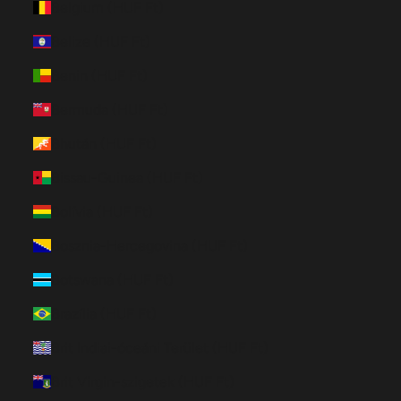
Belgium (HUF Ft)
Belize (HUF Ft)
Benin (HUF Ft)
Bermuda (HUF Ft)
Bhután (HUF Ft)
Bissau-Guinea (HUF Ft)
Bolívia (HUF Ft)
Bosznia-Hercegovina (HUF Ft)
Botswana (HUF Ft)
Brazília (HUF Ft)
Brit Indiai-óceáni Terület (HUF Ft)
Brit Virgin-szigetek (HUF Ft)