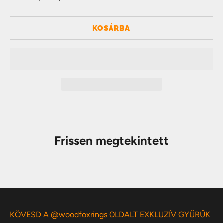
KOSÁRBA
Frissen megtekintett
KÖVESD A @woodfoxrings OLDALT EXKLUZÍV GYŰRŰK