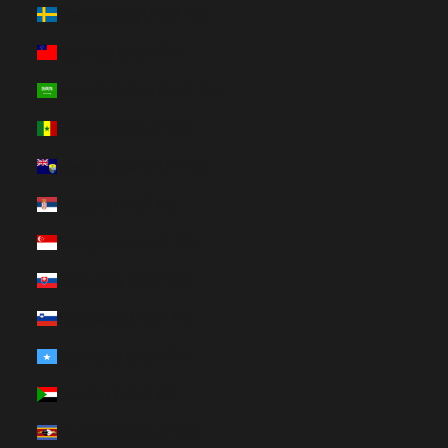
Svédország (HUF Ft)
Szamoa (HUF Ft)
Szaúd-Arábia (HUF Ft)
Szenegál (HUF Ft)
Szent Ilona (HUF Ft)
Szerbia (HUF Ft)
Szingapúr (HUF Ft)
Szlovákia (HUF Ft)
Szlovénia (HUF Ft)
Szomália (HUF Ft)
Szudán (HUF Ft)
Szváziföld (HUF Ft)