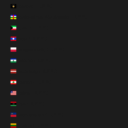
Koszovó (HUF Ft)
Közép-afrikai Köztársaság (HUF Ft)
Kuvait (HUF Ft)
Laosz (HUF Ft)
Lengyelország (HUF Ft)
Lesotho (HUF Ft)
Lettország (HUF Ft)
Libanon (HUF Ft)
Libéria (HUF Ft)
Líbia (HUF Ft)
Liechtenstein (HUF Ft)
Litvánia (HUF Ft)