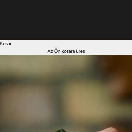
Italiano
Dansk
Norsk
Kosár
Az Ön kosara üres