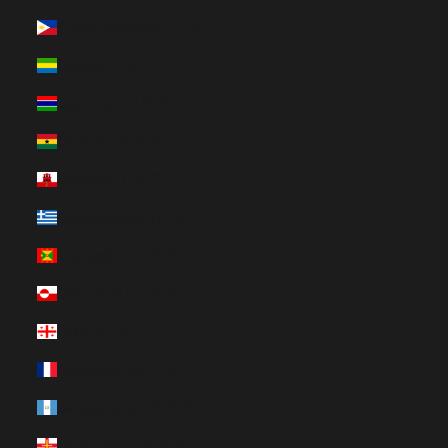
Fülöp-szigetek (HUF Ft)
Gabon (HUF Ft)
Gambia (HUF Ft)
Ghána (HUF Ft)
Gibraltár (HUF Ft)
Görögország (HUF Ft)
Grenada (HUF Ft)
Grönland (HUF Ft)
Grúzia (HUF Ft)
Guadeloupe (HUF Ft)
Guatemala (HUF Ft)
Guernsey (HUF Ft)