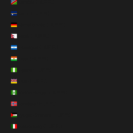
Namíbia (HUF Ft)
Nauru (HUF Ft)
Németország (HUF Ft)
Nepál (HUF Ft)
Nicaragua (HUF Ft)
Niger (HUF Ft)
Nigéria (HUF Ft)
Niue (HUF Ft)
Norfolk-sziget (HUF Ft)
Norvégia (HUF Ft)
Nyugat-Szahara (HUF Ft)
Olaszország (HUF Ft)