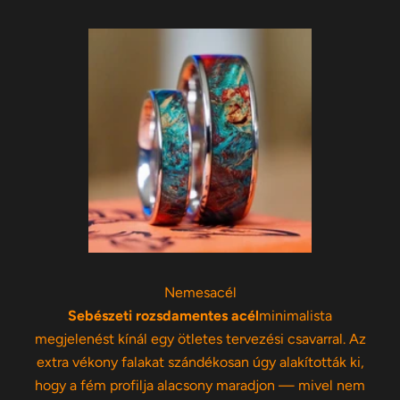
Nemesacél
Sebészeti rozsdamentes acél
minimalista
megjelenést kínál egy ötletes tervezési csavarral. Az
extra vékony falakat szándékosan úgy alakították ki,
hogy a fém profilja alacsony maradjon — mivel nem