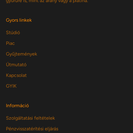
gyűrűre is, mint az arany vagy a platina.
Gyors linkek
Stúdió
Piac
Gyűjtemények
Útmutató
Kapcsolat
GYIK
Információ
Szolgáltatási feltételek
Pénzvisszatérítési eljárás