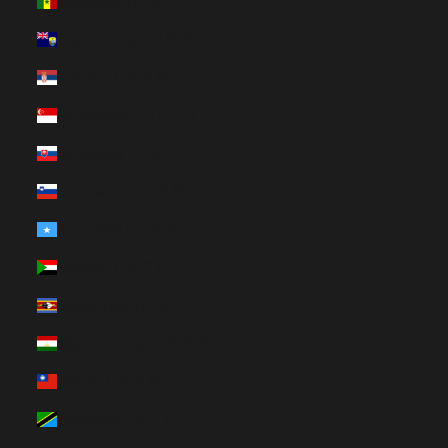
Szenegál (HUF Ft)
Szent Ilona (HUF Ft)
Szerbia (HUF Ft)
Szingapúr (HUF Ft)
Szlovákia (HUF Ft)
Szlovénia (HUF Ft)
Szomália (HUF Ft)
Szudán (HUF Ft)
Szváziföld (HUF Ft)
Tádzsikisztán (HUF Ft)
Tajvan (HUF Ft)
Tanzánia (HUF Ft)