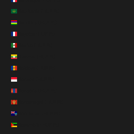
Mauritánia (HUF Ft)
Mauritius (HUF Ft)
Mayotte (HUF Ft)
Mexikó (HUF Ft)
Mianmar (HUF Ft)
Moldova (HUF Ft)
Monaco (HUF Ft)
Mongólia (HUF Ft)
Montenegró (HUF Ft)
Montserrat (HUF Ft)
Mozambik (HUF Ft)