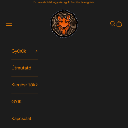
Ezt a weboldalt egy részeg AI fordította angolról.
Ugrás a tartalomra
Woodfox Rings
Navigációs menü
Keresés
Kosár
Gyűrűk
Útmutató
Kiegészítők
GYIK
Kapcsolat