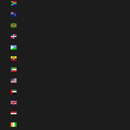
Dél-afrikai Köztársaság (HUF Ft)
Déli-Georgia és Déli-Sandwich-szigetek (HUF Ft)
Dominika (HUF Ft)
Dominikai Köztársaság (HUF Ft)
Dzsibuti (HUF Ft)
Ecuador (HUF Ft)
Egyenlítői-Guinea (HUF Ft)
Egyesült Államok (HUF Ft)
Egyesült Arab Emírségek (HUF Ft)
Egyesült Királyság (HUF Ft)
Egyiptom (HUF Ft)
Elefántcsontpart (HUF Ft)