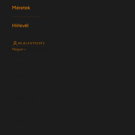
Méretek
Hírlevél
BEJELENTKEZÉS
Magyar
Nyelv
English
Español
Magyar
Nederlands
Français
Deutsch
Svenska