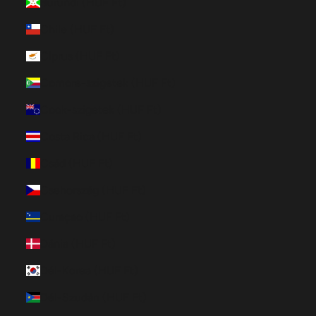
Burundi (HUF Ft)
Chile (HUF Ft)
Ciprus (HUF Ft)
Comore-szigetek (HUF Ft)
Cook-szigetek (HUF Ft)
Costa Rica (HUF Ft)
Csád (HUF Ft)
Csehország (HUF Ft)
Curaçao (HUF Ft)
Dánia (HUF Ft)
Dél-Korea (HUF Ft)
Dél-Szudán (HUF Ft)