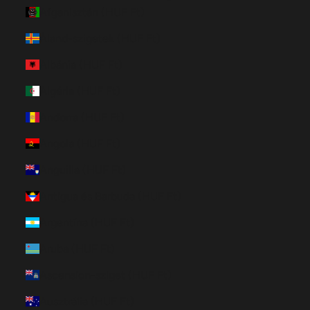
Afganisztán (HUF Ft)
Åland-szigetek (HUF Ft)
Albánia (HUF Ft)
Algéria (HUF Ft)
Andorra (HUF Ft)
Angola (HUF Ft)
Anguilla (HUF Ft)
Antigua és Barbuda (HUF Ft)
Argentína (HUF Ft)
Aruba (HUF Ft)
Ascension-sziget (HUF Ft)
Ausztrália (HUF Ft)