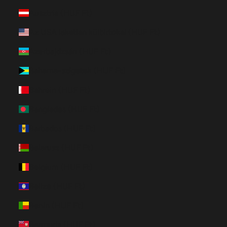
Ausztria (HUF Ft)
Az USA lakatlan külbirtokai (HUF Ft)
Azerbajdzsán (HUF Ft)
Bahama-szigetek (HUF Ft)
Bahrein (HUF Ft)
Banglades (HUF Ft)
Barbados (HUF Ft)
Belarusz (HUF Ft)
Belgium (HUF Ft)
Belize (HUF Ft)
Benin (HUF Ft)
Bermuda (HUF Ft)