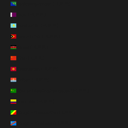
Karácsony-sziget (HUF Ft)
Katar (HUF Ft)
Kazahsztán (HUF Ft)
Kelet-Timor (HUF Ft)
Kenya (HUF Ft)
Kína (HUF Ft)
Kirgizisztán (HUF Ft)
Kiribati (HUF Ft)
Kókusz (Keeling)-szigetek (HUF Ft)
Kolumbia (HUF Ft)
Kongó – Brazzaville (HUF Ft)
Kongó – Kinshasa (HUF Ft)