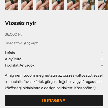
Vízesés nyír
Akciós ár
36.000 Ft
MEGOSZTÁS
Leírás
A gyűrűről
Foglalat Anyagok
Amíg nem tudom megmutatni az összes változatot ezzel
a speciális fával, kérlek görgess lejjebb, vagy látogass el a
közösségi oldalaimra a design példákért. Köszönöm :)
INSTAGRAM