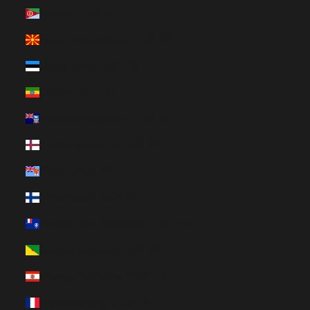
Eritrea (HUF Ft)
Észak-Macedónia (HUF Ft)
Észtország (HUF Ft)
Etiópia (HUF Ft)
Falkland-szigetek (HUF Ft)
Feröer szigetek (HUF Ft)
Fidzsi (HUF Ft)
Finnország (HUF Ft)
Francia Déli Területek (HUF Ft)
Francia Guyana (HUF Ft)
Francia Polinézia (HUF Ft)
Franciaország (HUF Ft)