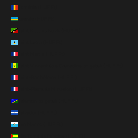
Románia (HUF Ft)
Ruanda (HUF Ft)
Saint Kitts és Nevis (HUF Ft)
Saint Lucia (HUF Ft)
Saint Martin (HUF Ft)
Saint Vincent és a Grenadine-szigetek (HUF Ft)
Saint-Barthélemy (HUF Ft)
Saint-Pierre és Miquelon (HUF Ft)
Salamon-szigetek (HUF Ft)
Salvador (HUF Ft)
San Marino (HUF Ft)
São Tomé és Príncipe (HUF Ft)