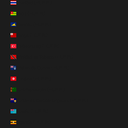
Thaiföld (HUF Ft)
Togo (HUF Ft)
Tokelau (HUF Ft)
Tonga (HUF Ft)
Törökország (HUF Ft)
Trinidad és Tobago (HUF Ft)
Tristan da Cunha (HUF Ft)
Tunézia (HUF Ft)
Türkmenisztán (HUF Ft)
Turks- és Caicos-szigetek (HUF Ft)
Tuvalu (HUF Ft)
Uganda (HUF Ft)