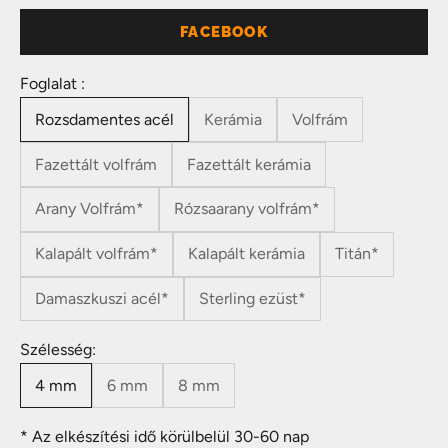
FACEBOOK
Foglalat :
Rozsdamentes acél
Kerámia
Volfrám
Fazettált volfrám
Fazettált kerámia
Arany Volfrám*
Rózsaarany volfrám*
Kalapált volfrám*
Kalapált kerámia
Titán*
Damaszkuszi acél*
Sterling ezüst*
Szélesség:
4 mm
6 mm
8 mm
* Az elkészítési idő körülbelül 30-60 nap