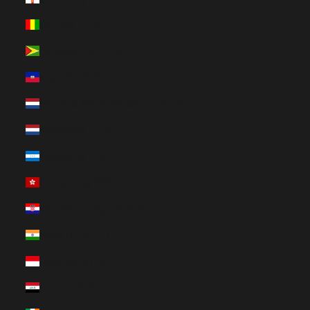
Guinea (HUF Ft)
Guyana (HUF Ft)
Haiti (HUF Ft)
Holland Karib-térség (HUF Ft)
Hollandia (HUF Ft)
Honduras (HUF Ft)
Hongkong KKT (HUF Ft)
Horvátország (HUF Ft)
India (HUF Ft)
Indonézia (HUF Ft)
Irak (HUF Ft)