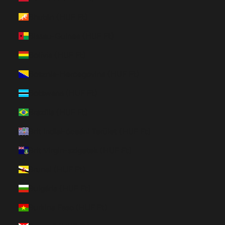
Bhután (HUF Ft)
Bissau-Guinea (HUF Ft)
Bolívia (HUF Ft)
Bosznia-Hercegovina (HUF Ft)
Botswana (HUF Ft)
Brazília (HUF Ft)
Brit Indiai-óceáni Terület (HUF Ft)
Brit Virgin-szigetek (HUF Ft)
Brunei (HUF Ft)
Bulgária (HUF Ft)
Burkina Faso (HUF Ft)