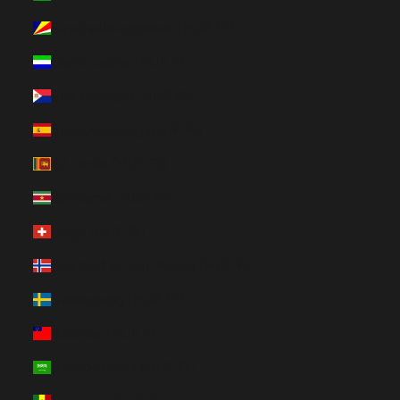
Seychelle-szigetek (HUF Ft)
Sierra Leone (HUF Ft)
Sint Maarten (HUF Ft)
Spanyolország (HUF Ft)
Srí Lanka (HUF Ft)
Suriname (HUF Ft)
Svájc (HUF Ft)
Svalbard és Jan Mayen (HUF Ft)
Svédország (HUF Ft)
Szamoa (HUF Ft)
Szaúd-Arábia (HUF Ft)