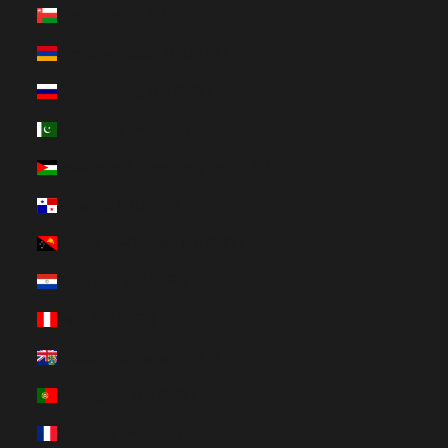
Omán (HUF Ft)
Örményország (HUF Ft)
Oroszország (HUF Ft)
Pakisztán (HUF Ft)
Palesztin Autonómia (HUF Ft)
Panama (HUF Ft)
Pápua Új-Guinea (HUF Ft)
Paraguay (HUF Ft)
Peru (HUF Ft)
Pitcairn-szigetek (HUF Ft)
Portugália (HUF Ft)
Réunion (HUF Ft)