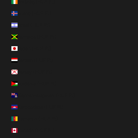
Írország (HUF Ft)
Izland (HUF Ft)
Izrael (HUF Ft)
Jamaica (HUF Ft)
Japán (HUF Ft)
Jemen (HUF Ft)
Jersey (HUF Ft)
Jordánia (HUF Ft)
Kajmán-szigetek (HUF Ft)
Kambodzsa (HUF Ft)
Kamerun (HUF Ft)
Kanada (HUF Ft)