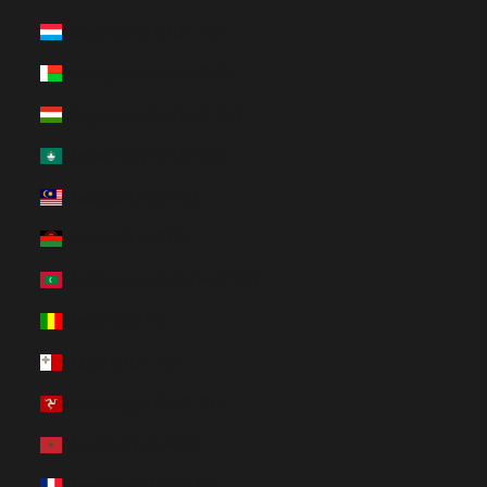
Luxemburg (HUF Ft)
Madagaszkár (HUF Ft)
Magyarország (HUF Ft)
Makaó KKT (HUF Ft)
Malajzia (HUF Ft)
Malawi (HUF Ft)
Maldív-szigetek (HUF Ft)
Mali (HUF Ft)
Málta (HUF Ft)
Man-sziget (HUF Ft)
Marokkó (HUF Ft)
Martinique (HUF Ft)